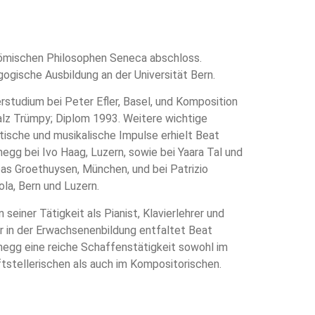
ömischen Philosophen Seneca abschloss.
ogische Ausbildung an der Universität Bern.
erstudium bei Peter Efler, Basel, und Komposition
alz Trümpy; Diplom 1993. Weitere wichtige
stische und musikalische Impulse erhielt Beat
egg bei Ivo Haag, Luzern, sowie bei Yaara Tal und
as Groethuysen, München, und bei Patrizio
la, Bern und Luzern.
 seiner Tätigkeit als Pianist, Klavierlehrer und
r in der Erwachsenenbildung entfaltet Beat
egg eine reiche Schaffenstätigkeit sowohl im
ftstellerischen als auch im Kompositorischen.