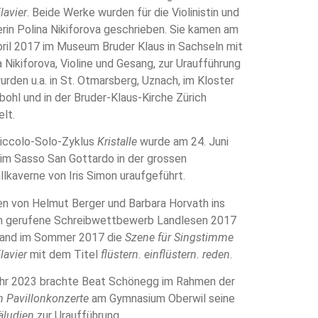
lavier
. Beide Werke wurden für die Violinistin und
rin Polina Nikiforova geschrieben. Sie kamen am
pril 2017 im Museum Bruder Klaus in Sachseln mit
a Nikiforova, Violine und Gesang, zur Uraufführung
urden u.a. in St. Otmarsberg, Uznach, im Kloster
bohl und in der Bruder-Klaus-Kirche Zürich
elt.
iccolo-Solo-Zyklus
Kristalle
wurde am 24. Juni
im Sasso San Gottardo in der grossen
allkaverne von Iris Simon uraufgeführt.
en von Helmut Berger und Barbara Horvath ins
 gerufene Schreibwettbewerb Landlesen 2017
and im Sommer 2017 die
Szene für Singstimme
lavier
mit dem Titel
flüstern. einflüstern. reden
.
hr 2023 brachte Beat Schönegg im Rahmen der
 Pavillonkonzerte
am Gymnasium Oberwil seine
äludien
zur Uraufführung.