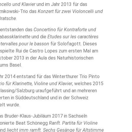
ncello und Klavier
und im Jahr 2013 für das
nikowski-Trio das
Konzert für zwei Violoncelli und
Bratsche
.
 entstanden das
Concertino für Kontraforte und
abassklarinette
und die
Etudes sur les caractères
ntervalles pour le basson
für Solofagott. Dieses
spielte Rui de Castro Lopes zum ersten Mal am
ktober 2013 in der Aula des Naturhistorischen
ums Basel.
hr 2014 entstand für das Winterthurer Trio Pinto
rio für Klarinette, Violine und Klavier
, welches 2015
eilassing/Salzburg uraufgeführt und an mehreren
rten in Süddeutschland und in der Schweiz
elt wurde.
as Bruder-Klaus-Jubiläum 2017 in Sachseln
onierte Beat Schönegg
Ranft. Partita für Violine
und
liecht imm ramft. Sechs Gesänge für Altstimme