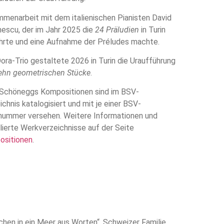
menarbeit mit dem italienischen Pianisten David
imescu, der im Jahr 2025 die
24 Präludien
in Turin
hrte und eine Aufnahme der Préludes machte.
ora-Trio gestaltete 2026 in Turin die Uraufführung
ehn geometrischen Stücke
.
Schöneggs Kompositionen sind im BSV-
ichnis katalogisiert und mit je einer BSV-
ummer versehen. Weitere Informationen und
llierte Werkverzeichnisse auf der Seite
ositionen
.
chen in ein Meer aus Worten“, Schweizer Familie