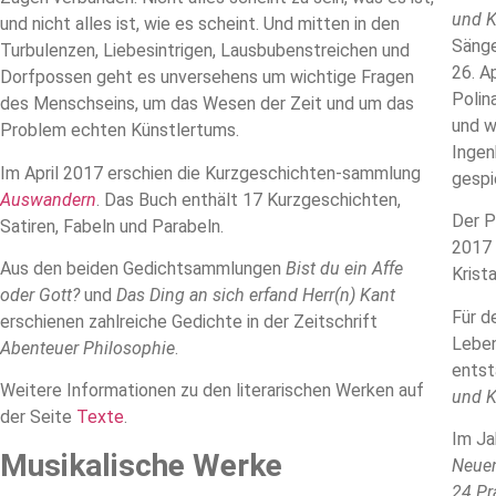
und K
und nicht alles ist, wie es scheint. Und mitten in den
Sänge
Turbulenzen, Liebesintrigen, Lausbubenstreichen und
26. A
Dorfpossen geht es unversehens um wichtige Fragen
Polin
des Menschseins, um das Wesen der Zeit und um das
und w
Problem echten Künstlertums.
Ingen
Im April 2017 erschien die Kurzgeschichten-sammlung
gespi
Auswandern
. Das Buch enthält 17 Kurzgeschichten,
Der P
Satiren, Fabeln und Parabeln.
2017 
Aus den beiden Gedichtsammlungen
Bist du ein Affe
Krist
oder Gott?
und
Das Ding an sich erfand Herr(n) Kant
Für d
erschienen zahlreiche Gedichte in der Zeitschrift
Leben
Abenteuer Philosophie
.
entst
Weitere Informationen zu den literarischen Werken auf
und K
der Seite
Texte
.
Im Ja
Musikalische Werke
Neuen
24 Pr