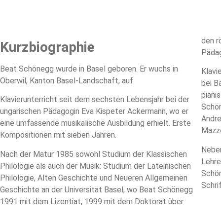
den r
Kurzbiographie
Pädag
Beat Schönegg wurde in Basel geboren. Er wuchs in
Klavi
Oberwil, Kanton Basel-Landschaft, auf.
bei B
piani
Klavierunterricht seit dem sechsten Lebensjahr bei der
Schön
ungarischen Pädagogin Eva Kispeter Ackermann, wo er
Andre
eine umfassende musikalische Ausbildung erhielt. Erste
Mazzo
Kompositionen mit sieben Jahren.
Neben
Nach der Matur 1985 sowohl Studium der Klassischen
Lehre
Philologie als auch der Musik: Studium der Lateinischen
Schön
Philologie, Alten Geschichte und Neueren Allgemeinen
Schri
Geschichte an der Universität Basel, wo Beat Schönegg
1991 mit dem Lizentiat, 1999 mit dem Doktorat über