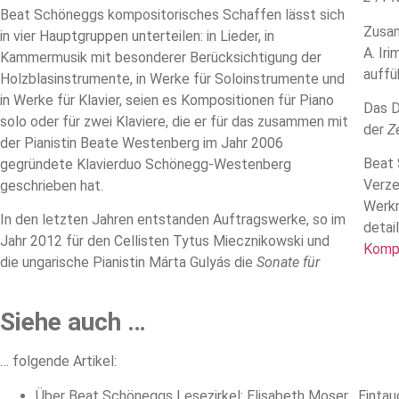
Beat Schöneggs kompositorisches Schaffen lässt sich
Zusam
in vier Hauptgruppen unterteilen: in Lieder, in
A. Ir
Kammermusik mit besonderer Berücksichtigung der
auffü
Holzblasinstrumente, in Werke für Soloinstrumente und
in Werke für Klavier, seien es Kompositionen für Piano
Das D
solo oder für zwei Klaviere, die er für das zusammen mit
der
Z
der Pianistin Beate Westenberg im Jahr 2006
Beat 
gegründete Klavierduo Schönegg-Westenberg
Verze
geschrieben hat.
Werkn
In den letzten Jahren entstanden Auftragswerke, so im
detai
Jahr 2012 für den Cellisten Tytus Miecznikowski und
Komp
die ungarische Pianistin Márta Gulyás die
Sonate für
Siehe auch …
… folgende Artikel:
Über Beat Schöneggs Lesezirkel: Elisabeth Moser, „Eintau