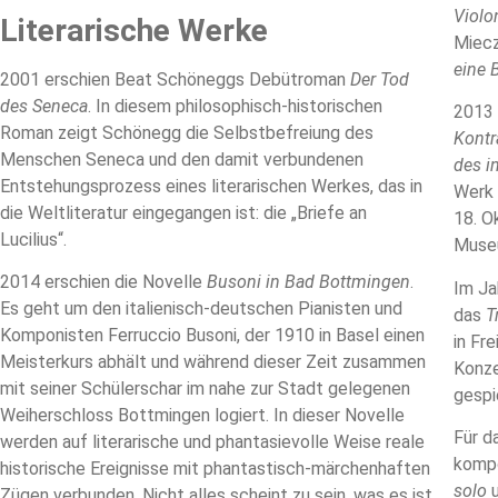
Violo
Literarische Werke
Miecz
eine 
2001 erschien Beat Schöneggs Debütroman
Der Tod
des Seneca
. In diesem philosophisch-historischen
2013
Roman zeigt Schönegg die Selbstbefreiung des
Kontr
Menschen Seneca und den damit verbundenen
des i
Entstehungsprozess eines literarischen Werkes, das in
Werk 
die Weltliteratur eingegangen ist: die „Briefe an
18. O
Lucilius“.
Muse
2014 erschien die Novelle
Busoni in Bad Bottmingen
.
Im Ja
Es geht um den italienisch-deutschen Pianisten und
das
T
Komponisten Ferruccio Busoni, der 1910 in Basel einen
in Fr
Meisterkurs abhält und während dieser Zeit zusammen
Konze
mit seiner Schülerschar im nahe zur Stadt gelegenen
gespi
Weiherschloss Bottmingen logiert. In dieser Novelle
Für d
werden auf literarische und phantasievolle Weise reale
komp
historische Ereignisse mit phantastisch-märchenhaften
solo
Zügen verbunden. Nicht alles scheint zu sein, was es ist,